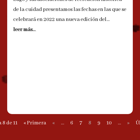
de la cuidad presentamos las fechas en las que se
celebrará en 2022 una nueva edición del…
leer más…
 8 de 11
« Primera
«
…
6
7
8
9
10
…
»
Ú