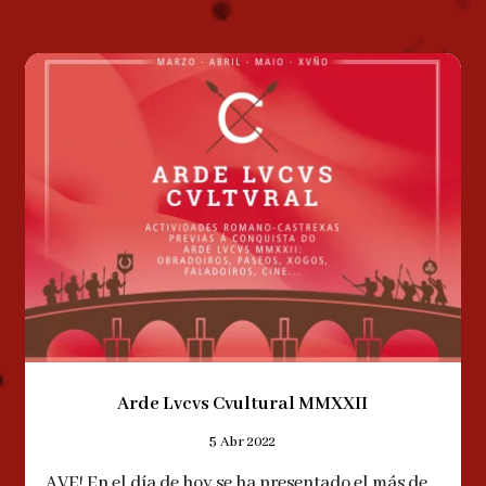
Arde Lvcvs Cvultural MMXXII
5 Abr 2022
AVE! En el día de hoy se ha presentado el más de