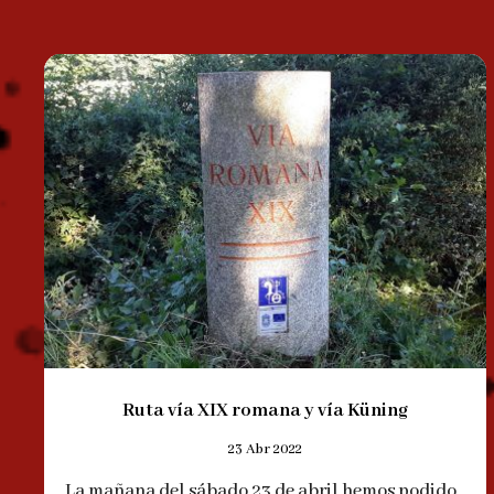
Ruta vía XIX romana y vía Küning
23 Abr 2022
La mañana del sábado 23 de abril hemos podido